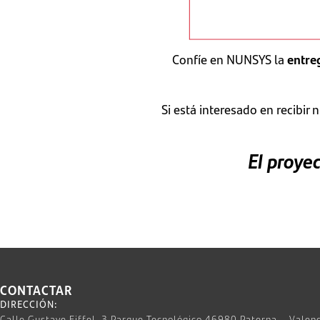
Confíe en NUNSYS la
entre
Si está interesado en recibir 
El proyec
CONTACTAR
DIRECCIÓN:
Calle Gustave Eiffel, 3 Parque Tecnológico 46980 Paterna – Valen