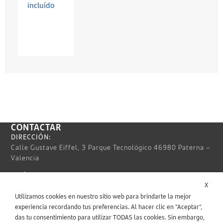
incluído
CONTACTAR
DIRECCIÓN:
Calle Gustave Eiffel, 3 Parque Tecnológico 46980 Paterna –
Valencia
TELÉFONO:
X
963 932 663
Utilizamos cookies en nuestro sitio web para brindarte la mejor
EMAIL:
experiencia recordando tus preferencias. Al hacer clic en "Aceptar",
info@nunsys.com
das tu consentimiento para utilizar TODAS las cookies. Sin embargo,