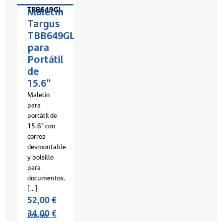
TBB649GL
Maletín
Targus
TBB649GL
para
Portátil
de
15.6"
Maletín
para
portátil de
15.6″ con
correa
desmontable
y bolsillo
para
documentos.
[…]
52,00
€
34,00
€
IVA no