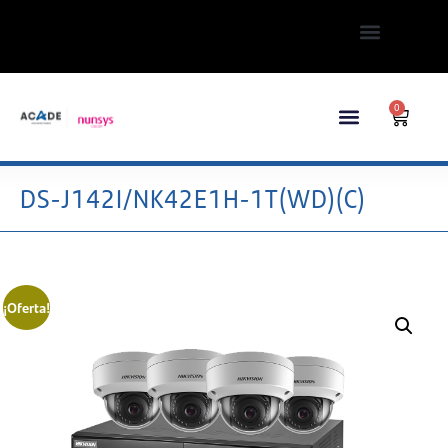
0
DS-J142I/NK42E1H-1T(WD)(C)
¡Oferta!