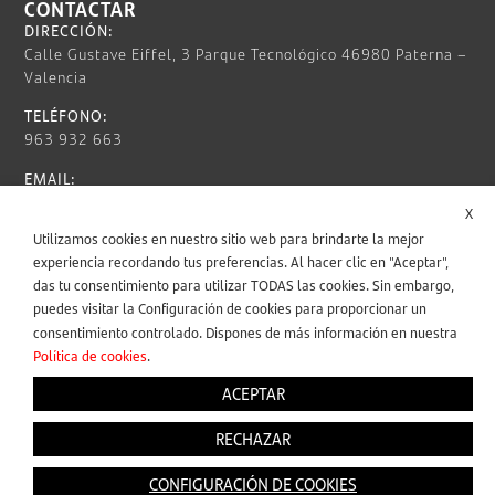
CONTACTAR
DIRECCIÓN:
Calle Gustave Eiffel, 3 Parque Tecnológico 46980 Paterna –
Valencia
TELÉFONO:
963 932 663
EMAIL:
info@nunsys.com
X
Utilizamos cookies en nuestro sitio web para brindarte la mejor
HORARIO:
experiencia recordando tus preferencias. Al hacer clic en "Aceptar",
Lun – Vie / 9:00 AM – 6:00 PM
das tu consentimiento para utilizar TODAS las cookies. Sin embargo,
INFORMACIÓN LEGAL
puedes visitar la Configuración de cookies para proporcionar un
consentimiento controlado. Dispones de más información en nuestra
Política de cookies
.
SÍGUENOS
ACEPTAR
RECHAZAR
CONFIGURACIÓN DE COOKIES