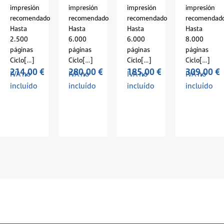
impresión
impresión
impresión
impresión
recomendado
recomendado
recomendado
recomendad
Hasta
Hasta
Hasta
Hasta
2.500
6.000
6.000
8.000
páginas
páginas
páginas
páginas
Ciclo[…]
Ciclo[…]
Ciclo[…]
Ciclo[…]
214,00
€
280,00
€
185,00
€
309,00
€
IVA no
IVA no
IVA no
IVA no
incluído
incluído
incluído
incluído