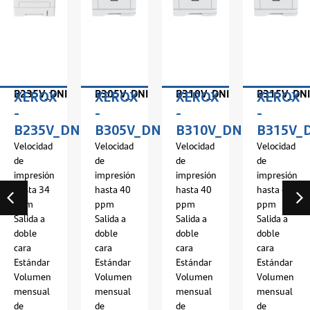
B235V_DNI
B305V_DNI
B310V_DNI
B315V_DNI
XEROX
XEROX
XEROX
XEROX
-
-
-
-
I
B235V_DNI
B305V_DNI
B310V_DNI
B315V_
Velocidad
Velocidad
Velocidad
Velocidad
de
de
de
de
impresión
impresión
impresión
impresión
hasta 34
hasta 40
hasta 40
hasta 40
ppm
ppm
ppm
ppm
Salida a
Salida a
Salida a
Salida a
doble
doble
doble
doble
cara
cara
cara
cara
Estándar
Estándar
Estándar
Estándar
Volumen
Volumen
Volumen
Volumen
mensual
mensual
mensual
mensual
de
de
de
de