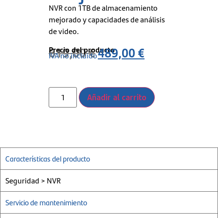
NVR con 1TB de almacenamiento
mejorado y capacidades de análisis
de video.
Precio del producto
619,00
€
489,00
€
IVA no incluido
Añadir al carrito
Características del producto
Seguridad > NVR
Servicio de mantenimiento