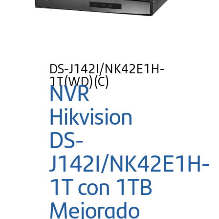
DS-J142I/NK42E1H-
1T(WD)(C)
NVR
Hikvision
DS-
J142I/NK42E1H-
1T con 1TB
Mejorado