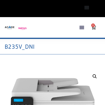
0
B235V_DNI