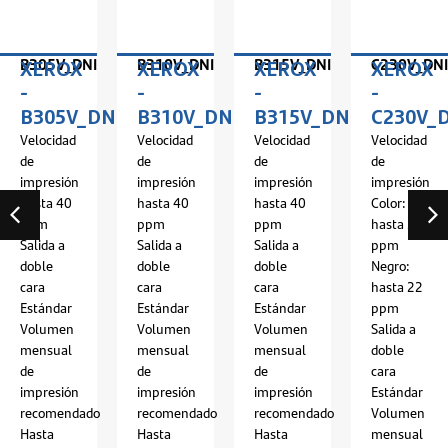
B305V_DNI
B310V_DNI
B315V_DNI
C230V_DNI
XEROX
XEROX
XEROX
XEROX
-
-
-
-
I
B305V_DNI
B310V_DNI
B315V_DNI
C230V_
Velocidad
Velocidad
Velocidad
Velocidad
de
de
de
de
impresión
impresión
impresión
impresión
hasta 40
hasta 40
hasta 40
Color:
ppm
ppm
ppm
hasta 22
Salida a
Salida a
Salida a
ppm
doble
doble
doble
Negro:
cara
cara
cara
hasta 22
Estándar
Estándar
Estándar
ppm
Volumen
Volumen
Volumen
Salida a
mensual
mensual
mensual
doble
de
de
de
cara
impresión
impresión
impresión
Estándar
recomendado
recomendado
recomendado
Volumen
Hasta
Hasta
Hasta
mensual