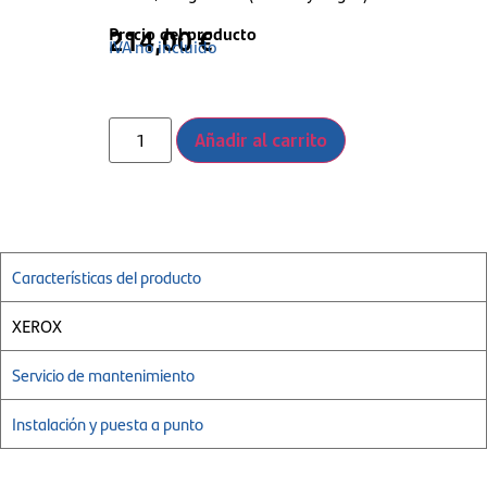
Precio del producto
214,00
€
IVA no incluido
Añadir al carrito
Características del producto
XEROX
Servicio de mantenimiento
Instalación y puesta a punto