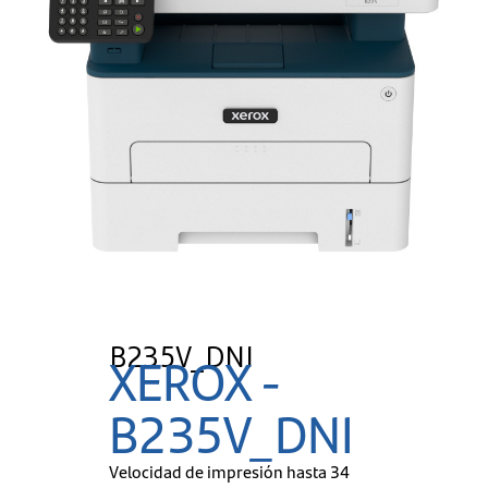
B235V_DNI
XEROX -
B235V_DNI
Velocidad de impresión hasta 34