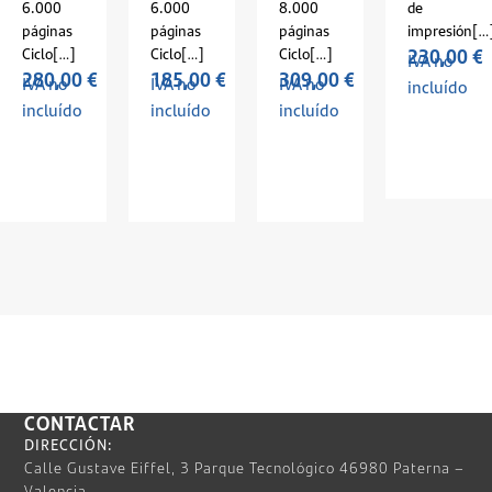
6.000
6.000
8.000
de
páginas
páginas
páginas
impresión[…
230,00
€
Ciclo[…]
Ciclo[…]
Ciclo[…]
IVA no
280,00
€
185,00
€
309,00
€
IVA no
IVA no
IVA no
incluído
incluído
incluído
incluído
CONTACTAR
DIRECCIÓN:
Calle Gustave Eiffel, 3 Parque Tecnológico 46980 Paterna –
Valencia