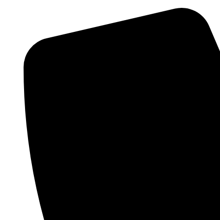
Ir
al
contenido