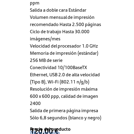
ppm
Salida a doble cara Estándar
Volumen mensual de impresión
recomendado Hasta 2.500 páginas
Ciclo de trabajo Hasta 30.000
imágenes/mes
Velocidad del procesador 1.0 GHz
Memoria de impresión (estándar)
256 MB de serie
Conectividad 10/100BaseTX
Ethernet, USB 2.0 de alta velocidad
(Tipo B), Wi-Fi (802.11 n/g/b)
Resolución de impresión máxima
600 x 600 ppp, calidad de imagen
2400
Salida de primera página impresa
Sólo 6,8 segundos (blanco y negro)
Precio del producto
120,00
€
IVA no incluido