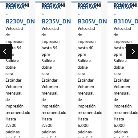
B235V_DNI
B305V_DNI
B310V_DNI
B315V_D
XEROX
XEROX
XEROX
XERO
-
-
-
-
NI
B235V_DNI
B305V_DNI
B310V_DNI
B315V
Velocidad
Velocidad
Velocidad
Velocidad
de
de
de
de
impresión
impresión
impresión
impresión
hasta 34
hasta 40
hasta 40
hasta 40
ppm
ppm
ppm
ppm
Salida a
Salida a
Salida a
Salida a
doble
doble
doble
doble
cara
cara
cara
cara
Estándar
Estándar
Estándar
Estándar
Volumen
Volumen
Volumen
Volumen
mensual
mensual
mensual
mensual
de
de
de
de
impresión
impresión
impresión
impresión
recomendado
recomendado
recomendado
recomend
Hasta
Hasta
Hasta
Hasta
2.500
6.000
6.000
8.000
páginas
páginas
páginas
páginas