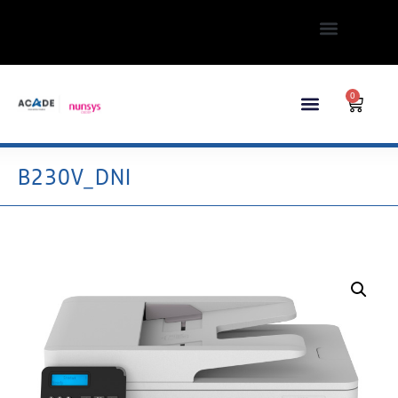
0
B230V_DNI