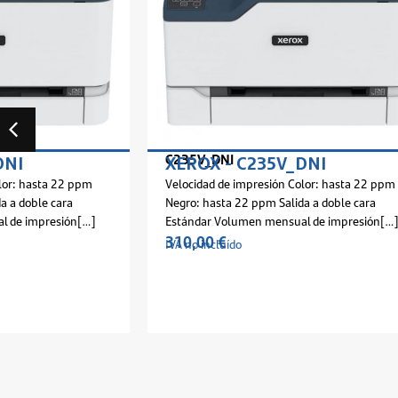
C235V_DNI
C320V_DNI
XEROX - C235V_DNI
XEROX - 
Velocidad de impresión Color: hasta 22 ppm
Velocidad de i
Negro: hasta 22 ppm Salida a doble cara
Negro: hasta 3
Estándar Volumen mensual de impresión[…]
Estándar Volu
310,00
€
288,00
€
IVA no incluído
IVA no incluído