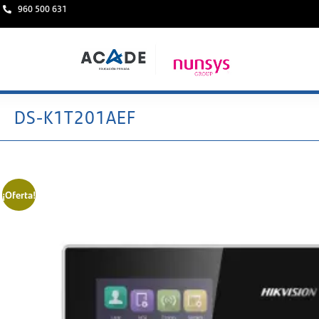
960 500 631
DS-K1T201AEF
¡Oferta!