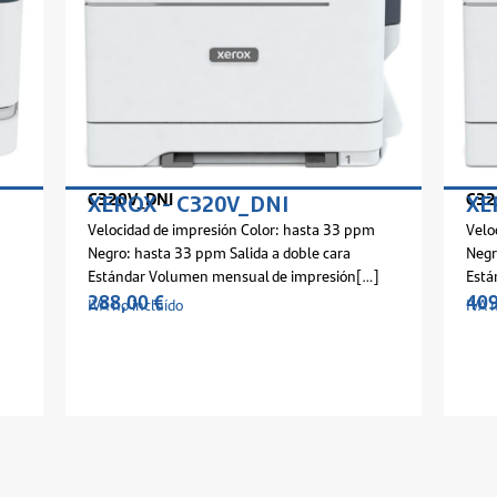
C325V_DNI
C320V_DNI
XEROX - C325V_DNI
mpresión Color: hasta 33 ppm
Velocidad de impresión Color: h
3 ppm Salida a doble cara
Negro: hasta 33 ppm Salida a do
men mensual de impresión[…]
Estándar Volumen mensual de i
409,00
€
IVA no incluído