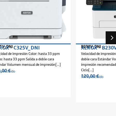
B230V_DNI
XEROX - B230V_DNI
asta 33 ppm
Velocidad de impresión hasta 34 ppm Salida a
ble cara
doble cara Estándar Volumen mensual de
mpresión[…]
impresión recomendado Hasta 2.500 páginas
Ciclo[…]
120,00
€
IVA no incluído