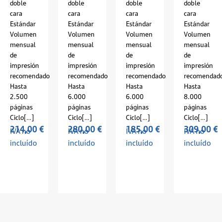
doble
doble
doble
doble
cara
cara
cara
cara
Estándar
Estándar
Estándar
Estándar
Volumen
Volumen
Volumen
Volumen
mensual
mensual
mensual
mensual
de
de
de
de
impresión
impresión
impresión
impresión
recomendado
recomendado
recomendado
recomendad
Hasta
Hasta
Hasta
Hasta
2.500
6.000
6.000
8.000
páginas
páginas
páginas
páginas
Ciclo[…]
Ciclo[…]
Ciclo[…]
Ciclo[…]
214,00
€
280,00
€
185,00
€
309,00
€
IVA no
IVA no
IVA no
IVA no
incluído
incluído
incluído
incluído