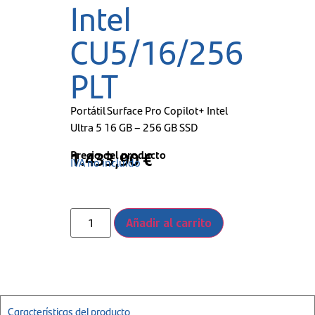
Intel
CU5/16/256
PLT
Portátil Surface Pro Copilot+ Intel
Ultra 5 16 GB – 256 GB SSD
Precio del producto
1.433,90
€
IVA no incluido
Añadir al carrito
Características del producto