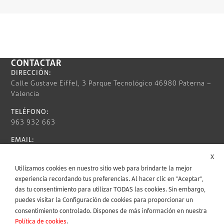
CONTACTAR
DIRECCIÓN:
Calle Gustave Eiffel, 3 Parque Tecnológico 46980 Paterna –
Valencia
TELÉFONO:
963 932 663
EMAIL:
info@nunsys.com
X
HORARIO:
Utilizamos cookies en nuestro sitio web para brindarte la mejor
Lun – Vie / 9:00 AM – 6:00 PM
experiencia recordando tus preferencias. Al hacer clic en "Aceptar",
das tu consentimiento para utilizar TODAS las cookies. Sin embargo,
INFORMACIÓN LEGAL
puedes visitar la Configuración de cookies para proporcionar un
consentimiento controlado. Dispones de más información en nuestra
Política de cookies
.