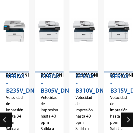
B235V_DNI
B305V_DNI
B310V_DNI
B315V_DNI
XEROX
XEROX
XEROX
XEROX
-
-
-
-
I
B235V_DNI
B305V_DNI
B310V_DNI
B315V_
Velocidad
Velocidad
Velocidad
Velocidad
de
de
de
de
impresión
impresión
impresión
impresión
hasta 34
hasta 40
hasta 40
hasta 40
ppm
ppm
ppm
ppm
Salida a
Salida a
Salida a
Salida a