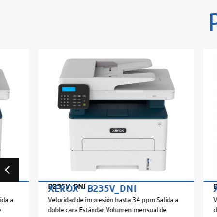
B235V_DNI
B305V_DNI
XEROX - B235V_DNI
XEROX - 
Velocidad de impresión hasta 34 ppm Salida a
Velocidad de i
doble cara Estándar Volumen mensual de
doble cara Es