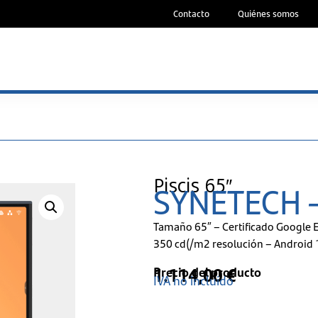
Contacto
Quiénes somos
Piscis 65″
SYNETECH - 
Tamaño 65″ – Certificado Google 
350 cd(/m2 resolución – Android 
1.114,00
€
Precio del producto
IVA no incluido