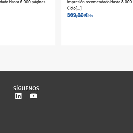
.000 páginas
impresión recomendado Hasta 8.000 páginas
Ciclo[…]
309,00
€
IVA no incluído
SÍGUENOS