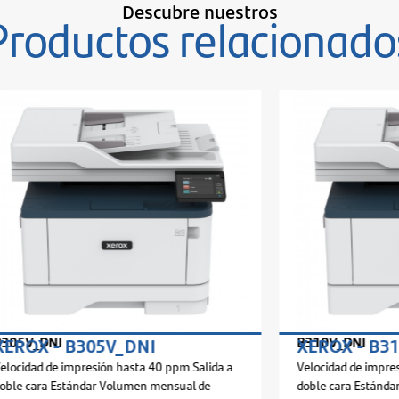
Descubre nuestros
Productos relacionado
B310V_DNI
B305V_DNI
XEROX - B310V_DNI
mpresión hasta 40 ppm Salida a
Velocidad de impresión hasta 40
tándar Volumen mensual de
doble cara Estándar Volumen me