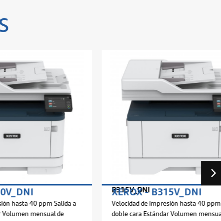
s
B315V_DNI
XEROX - B315V_DNI
 ppm Salida a
Velocidad de impresión hasta 40 ppm Salida a
nsual de
doble cara Estándar Volumen mensual de