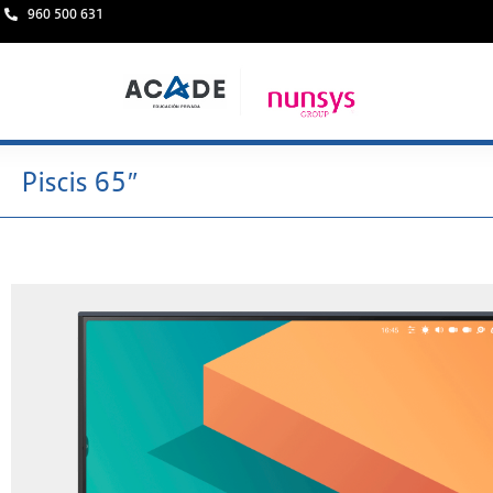
960 500 631
Piscis 65″