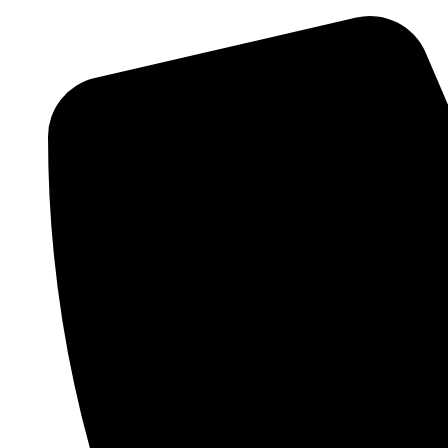
Ir
al
contenido