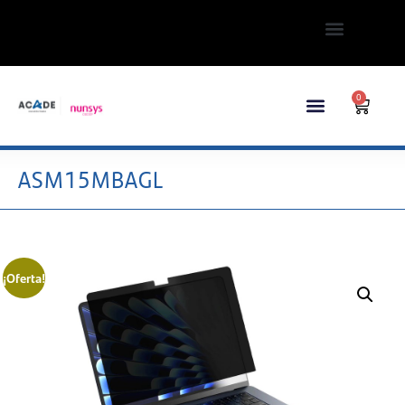
0
ASM15MBAGL
¡Oferta!