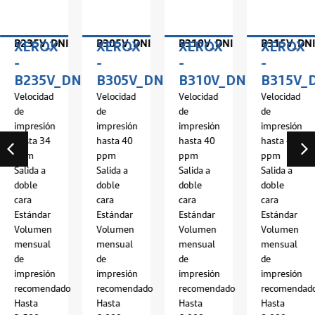
B235V_DNI
B305V_DNI
B310V_DNI
B315V_DNI
XEROX
XEROX
XEROX
XEROX
-
-
-
-
I
B235V_DNI
B305V_DNI
B310V_DNI
B315V_
Velocidad
Velocidad
Velocidad
Velocidad
de
de
de
de
impresión
impresión
impresión
impresión
hasta 34
hasta 40
hasta 40
hasta 40
ppm
ppm
ppm
ppm
Salida a
Salida a
Salida a
Salida a
doble
doble
doble
doble
cara
cara
cara
cara
Estándar
Estándar
Estándar
Estándar
Volumen
Volumen
Volumen
Volumen
mensual
mensual
mensual
mensual
de
de
de
de
impresión
impresión
impresión
impresión
recomendado
recomendado
recomendado
recomendad
Hasta
Hasta
Hasta
Hasta