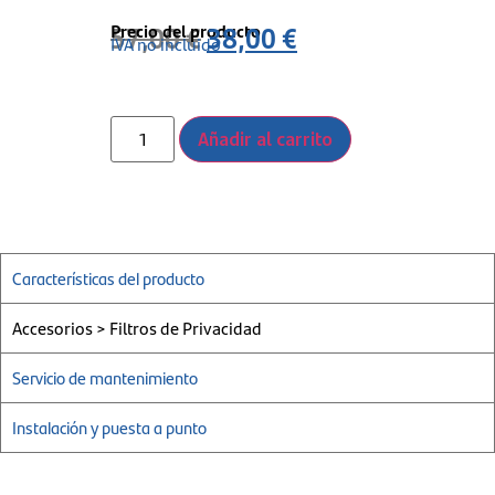
Precio del producto
57,00
€
38,00
€
IVA no incluido
Añadir al carrito
Características del producto
Accesorios > Filtros de Privacidad
Servicio de mantenimiento
Instalación y puesta a punto