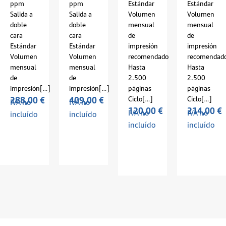
ppm
ppm
Estándar
Estándar
Salida a
Salida a
Volumen
Volumen
doble
doble
mensual
mensual
cara
cara
de
de
Estándar
Estándar
impresión
impresión
Volumen
Volumen
recomendado
recomendad
mensual
mensual
Hasta
Hasta
de
de
2.500
2.500
impresión[…]
impresión[…]
páginas
páginas
288,00
€
409,00
€
Ciclo[…]
Ciclo[…]
IVA no
IVA no
120,00
€
214,00
€
IVA no
IVA no
incluído
incluído
incluído
incluído