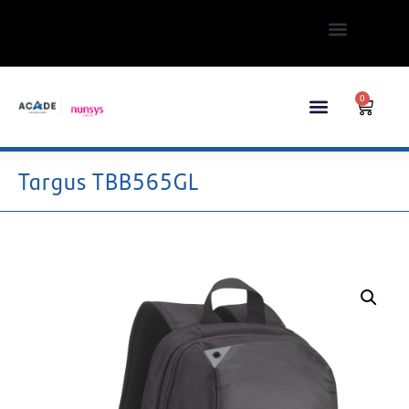
0
Targus TBB565GL