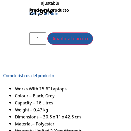
ajustable
Precio del producto
21,99
€
IVA no incluido
Añadir al carrito
Características del producto
Works With
15.6″ Laptops
Colour –
Black, Grey
Capacity –
16 Litres
Weight –
0.47 kg
Dimensions –
30.5 x 11 x 42.5 cm
Material –
Polyester
Warranty
Limited 2-Year Warranty