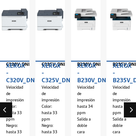
C320V_DNI
C325V_DNI
B230V_DNI
B235V_DNI
XEROX
XEROX
XEROX
XEROX
-
-
-
-
I
C320V_DNI
C325V_DNI
B230V_DNI
B235V_
Velocidad
Velocidad
Velocidad
Velocidad
de
de
de
de
impresión
impresión
impresión
impresión
Color:
Color:
hasta 34
hasta 34
hasta 33
hasta 33
ppm
ppm
ppm
ppm
Salida a
Salida a
Negro:
Negro:
doble
doble
hasta 33
hasta 33
cara
cara