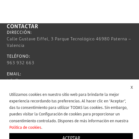
CONTACTAR
DIRECCIÓN:
Calle Gustave Eiffel, 3 Parque Tecnológico 46980 Paterna –
Valencia
TELÉFONO:
963 932 663
EMAIL:
info@nunsys.com
X
HORARIO:
Utilizamos cookies en nuestro sitio web para brindarte la mejor
Lun – Vie / 9:00 AM – 6:00 PM
experiencia recordando tus preferencias. Al hacer clic en "Aceptar",
INFORMACIÓN LEGAL
das tu consentimiento para utilizar TODAS las cookies. Sin embargo,
puedes visitar la Configuración de cookies para proporcionar un
consentimiento controlado. Dispones de más información en nuestra
SÍGUENOS
Política de cookies
.
ACEPTAR