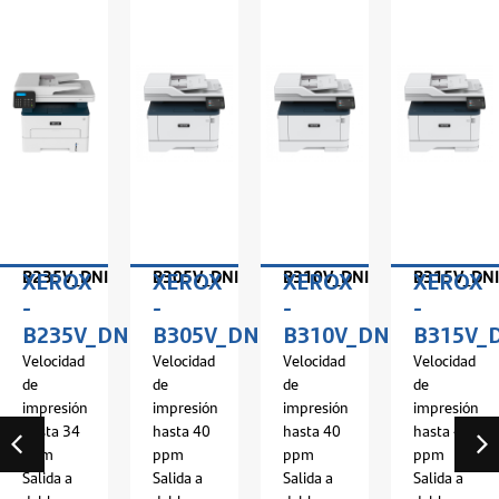
B235V_DNI
B305V_DNI
B310V_DNI
B315V_DNI
XEROX
XEROX
XEROX
XEROX
-
-
-
-
I
B235V_DNI
B305V_DNI
B310V_DNI
B315V_
Velocidad
Velocidad
Velocidad
Velocidad
de
de
de
de
impresión
impresión
impresión
impresión
hasta 34
hasta 40
hasta 40
hasta 40
ppm
ppm
ppm
ppm
Salida a
Salida a
Salida a
Salida a