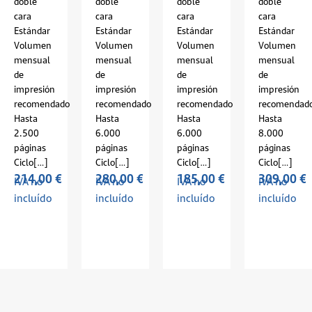
doble
doble
doble
doble
cara
cara
cara
cara
Estándar
Estándar
Estándar
Estándar
Volumen
Volumen
Volumen
Volumen
mensual
mensual
mensual
mensual
de
de
de
de
impresión
impresión
impresión
impresión
recomendado
recomendado
recomendado
recomendad
Hasta
Hasta
Hasta
Hasta
2.500
6.000
6.000
8.000
páginas
páginas
páginas
páginas
Ciclo[…]
Ciclo[…]
Ciclo[…]
Ciclo[…]
214,00
€
280,00
€
185,00
€
309,00
€
IVA no
IVA no
IVA no
IVA no
incluído
incluído
incluído
incluído