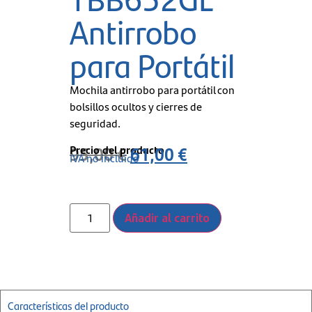
Antirrobo
para Portátil
Mochila antirrobo para portátil con
bolsillos ocultos y cierres de
seguridad.
Precio del producto
95,00
€
61,00
€
IVA no incluido
Añadir al carrito
Características del producto