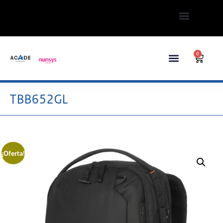
0
TBB652GL
¡Oferta!