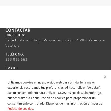
CONTACTAR
DIRECCIÓN:
Calle Gustave Eiffel, 3 Parque Tecnológico 46980 Paterna –
Valencia
TELÉFONO:
963 932 663
EMAIL:
info@nunsys.com
X
HORARIO:
Utilizamos cookies en nuestro sitio web para brindarte la mejor
Lun – Vie / 9:00 AM – 6:00 PM
experiencia recordando tus preferencias. Al hacer clic en "Aceptar",
das tu consentimiento para utilizar TODAS las cookies. Sin embargo,
INFORMACIÓN LEGAL
puedes visitar la Configuración de cookies para proporcionar un
consentimiento controlado. Dispones de más información en nuestra
Política de cookies
.
SÍGUENOS